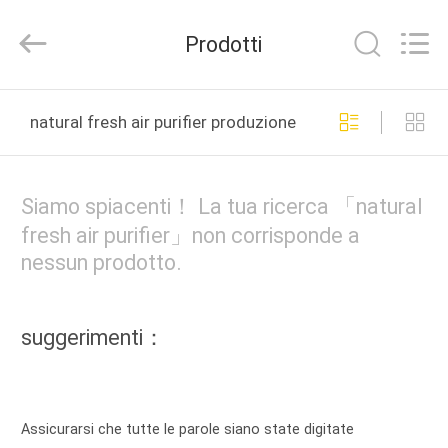
Hangzhou
Philis
Filter
Prodotti
Technology
Co.,
Ltd..
All
Rights
CASA
Reserved.
natural fresh air purifier produzione online
PRODOTTI
Siamo spiacenti！ La tua ricerca 「natural
CIRCA
fresh air purifier」non corrisponde a
nessun prodotto.
NOI
GIRO
suggerimenti：
DELLA
FABBRICA
Assicurarsi che tutte le parole siano state digitate