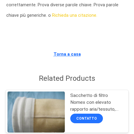
CONTROLLO
correttamente. Prova diverse parole chiave. Prova parole
DI
chiave più generiche. o
Richieda una citazione.
QUALITÀ
CONTATTICI
Torna a casa
RICHIEDA
UNA
Related Products
CITAZIONE
Sacchetto di filtro
MAPPA
Nomex con elevato
rapporto aria/tessuto,
DEL
resistenza all'abrasione e
CONTATTO
SITO
resistenza alle alte
temperature per la