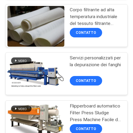
raccolta delle polveri dei
PRIVACY
forni di cemento
Corpo filtrante ad alta
POLICY
temperatura industriale
del tessuto filtrante
polipropilene/del
CONTATTO
poliestere 108C
Servizi personalizzati per
la depurazione dei fanghi
CONTATTO
Flipperboard automatico
Filter Press Sludge
Press Machine Facile da
installare
CONTATTO