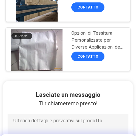
l'industria della stampa,
CONTATTO
della tintura, del macello
e della trasformazione
alimentare con una
grande area di filtraggio
Opzioni di Tessitura
di 280 m2
Personalizzate per
Diverse Applicazioni degli
Accessori per
CONTATTO
Filtropresse
Lasciate un messaggio
Ti richiameremo presto!