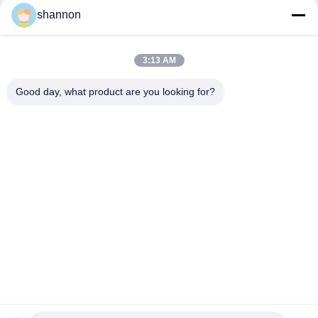
shannon
3:13 AM
Good day, what product are you looking for?
Categorie popolari
Tutti
Tessuto Filtrante 
Panno Della Fibra Di 
Della Polvere
Vetro
Tessuto Filtrante 
Accessori Filtro 
Del Micron
Pressa
Sacchetto Filtro 
Maglia Del Filtro Dal 
Industriale
Micron
Gabbia Del Filtro A 
Tessuto Filtrante Di 
Sacco
PTFE