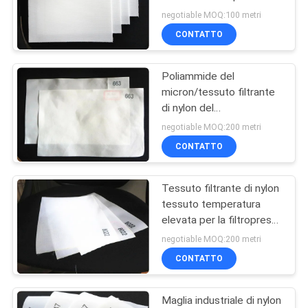
sacchetti filtro del
PRIVACY
negotiable MOQ:100 metri
collettore di polveri
CONTATTO
POLICY
92
Sacchetto filtro
Poliammide del
micron/tessuto filtrante
industriale
di nylon del
monofilamento del
negotiable MOQ:200 metri
multifilamento del
CONTATTO
tessuto filtrante
Tessuto filtrante di nylon
44
tessuto temperatura
Maglia del filtro dal
elevata per la filtropressa
struttura/del disco
negotiable MOQ:200 metri
micron
CONTATTO
Maglia industriale di nylon