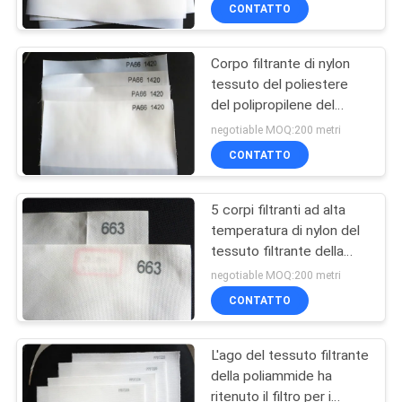
centrifuga
CONTROLLO
CONTATTO
DI
Corpo filtrante di nylon
QUALITÀ
57
tessuto del poliestere
del polipropilene del
Tessuto filtrante del
CONTATTICI
tessuto filtrante della
negotiable MOQ:200 metri
micron
poliammide del
CONTATTO
monofilamento
RICHIEDA
5 corpi filtranti ad alta
UNA
temperatura di nylon del
CITAZIONE
tessuto filtrante della
13
poliammide del micron
negotiable MOQ:200 metri
per liquido
Accessori filtro
MAPPA
CONTATTO
DEL
pressa
L'ago del tessuto filtrante
SITO
della poliammide ha
ritenuto il filtro per i