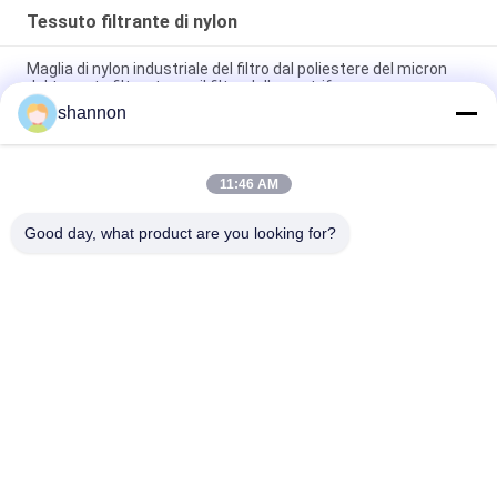
Tessuto filtrante di nylon
Maglia di nylon industriale del filtro dal poliestere del micron
del tessuto filtrante per il filtro dalla centrifuga
shannon
Corpo filtrante di nylon tessuto del poliestere del polipropilene
del tessuto filtrante della poliammide del monofilamento
11:46 AM
5 corpi filtranti ad alta temperatura di nylon del tessuto
filtrante della poliammide del micron per liquido
Good day, what product are you looking for?
Categorie popolari
Tutti
Tessuto Filtrante 
Panno Della Fibra Di 
Della Polvere
Vetro
Tessuto Filtrante 
Accessori Filtro 
Del Micron
Pressa
Sacchetto Filtro 
Maglia Del Filtro Dal 
Industriale
Micron