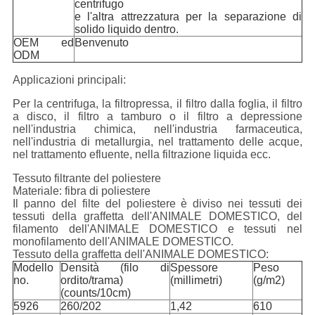
centrifugo
e l'altra attrezzatura per la separazione di
solido liquido dentro.
OEM ed
Benvenuto
ODM
Applicazioni principali:
Per la centrifuga, la filtropressa, il filtro dalla foglia, il filtro
a disco, il filtro a tamburo o il filtro a depressione
nell'industria chimica, nell'industria farmaceutica,
nell'industria di metallurgia, nel trattamento delle acque,
nel trattamento efluente, nella filtrazione liquida ecc.
Tessuto filtrante del poliestere
Materiale: fibra di poliestere
Il panno del filte del poliestere è diviso nei tessuti dei
tessuti della graffetta dell'ANIMALE DOMESTICO, del
filamento dell'ANIMALE DOMESTICO e tessuti nel
monofilamento dell'ANIMALE DOMESTICO.
Tessuto della graffetta dell'ANIMALE DOMESTICO:
Modello
Densità (filo di
Spessore
Peso
no.
ordito/trama)
(millimetri)
(g/m2)
(counts/10cm)
5926
260/202
1,42
610