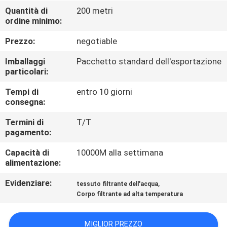
CONTROLLO
Quantità di
200 metri
ordine minimo:
DI
QUALITÀ
Prezzo:
negotiable
Imballaggi
Pacchetto standard dell'esportazione
CONTATTICI
particolari:
Tempi di
entro 10 giorni
consegna:
RICHIEDA
UNA
Termini di
T/T
pagamento:
CITAZIONE
Capacità di
10000M alla settimana
alimentazione:
MAPPA
Evidenziare:
,
tessuto filtrante dell'acqua
DEL
Corpo filtrante ad alta temperatura
SITO
MIGLIOR PREZZO