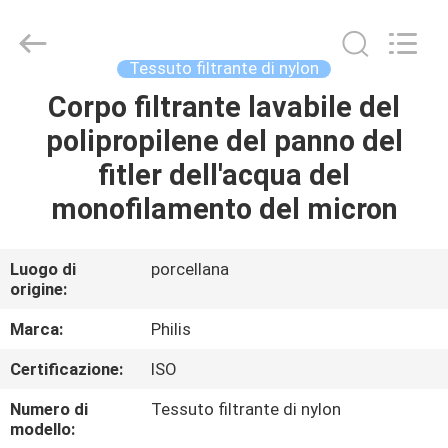
Hangzhou
Philis
Filter
Technology
Co.,
Tessuto filtrante di nylon
Ltd..
All
Rights
Corpo filtrante lavabile del
CASA
Reserved.
polipropilene del panno del
PRODOTTI
fitler dell'acqua del
monofilamento del micron
CIRCA
NOI
Luogo di
porcellana
origine:
GIRO
Marca:
Philis
DELLA
Certificazione:
ISO
FABBRICA
Numero di
Tessuto filtrante di nylon
modello: