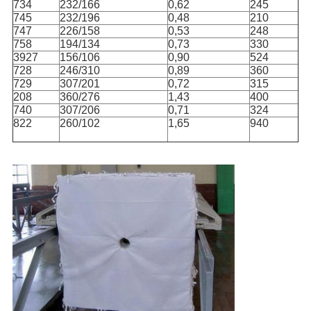
734
232/166
0,62
245
745
232/196
0,48
210
747
226/158
0,53
248
758
194/134
0,73
330
3927
156/106
0,90
524
728
246/310
0,89
360
729
307/201
0,72
315
208
360/276
1,43
400
740
307/206
0,71
324
822
260/102
1,65
940