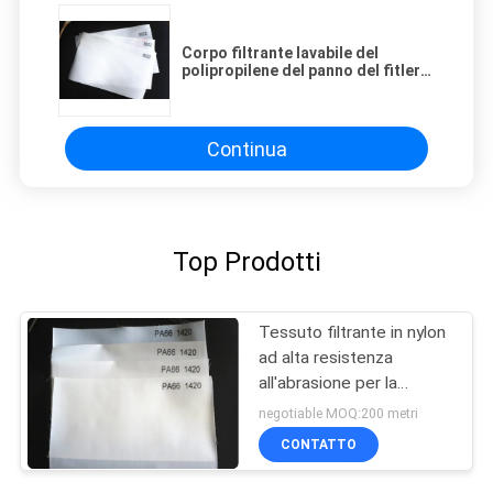
Corpo filtrante lavabile del
polipropilene del panno del fitler
dell'acqua del monofilamento del
micron
Continua
Top Prodotti
Tessuto filtrante in nylon
ad alta resistenza
all'abrasione per la
filtrazione di particelle fini
negotiable MOQ:200 metri
in diverse applicazioni
CONTATTO