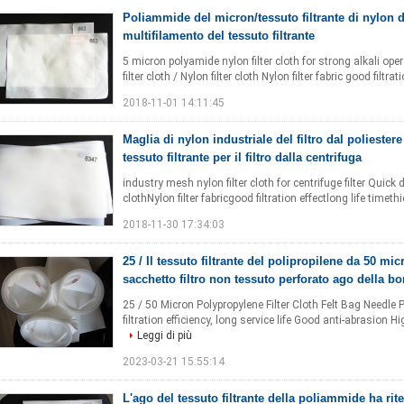
Poliammide del micron/tessuto filtrante di nylon 
multifilamento del tessuto filtrante
5 micron polyamide nylon filter cloth for strong alkali ope
filter cloth / Nylon filter cloth Nylon filter fabric good filtrat
2018-11-01 14:11:45
Maglia di nylon industriale del filtro dal poliester
tessuto filtrante per il filtro dalla centrifuga
industry mesh nylon filter cloth for centrifuge filter Quick de
clothNylon filter fabricgood filtration effectlong life timet
2018-11-30 17:34:03
25 / Il tessuto filtrante del polipropilene da 50 mic
sacchetto filtro non tessuto perforato ago della bo
25 / 50 Micron Polypropylene Filter Cloth Felt Bag Needle
filtration efficiency, long service life Good anti-abrasion Hi
Leggi di più
2023-03-21 15:55:14
L'ago del tessuto filtrante della poliammide ha riten