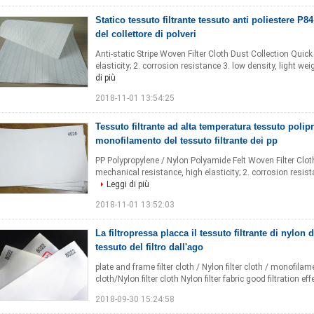
Statico tessuto filtrante tessuto anti poliestere P84 
del collettore di polveri
Anti-static Stripe Woven Filter Cloth Dust Collection​ Quick
elasticity; 2. corrosion resistance 3. low density, light wei
di più
2018-11-01 13:54:25
Tessuto filtrante ad alta temperatura tessuto polip
monofilamento del tessuto filtrante dei pp
PP Polypropylene / Nylon Polyamide Felt Woven Filter Cloth f
mechanical resistance, high elasticity; 2. corrosion resista
Leggi di più
2018-11-01 13:52:03
La filtropressa placca il tessuto filtrante di nylon
tessuto del filtro dall'ago
plate and frame filter cloth / Nylon filter cloth / monofilame
cloth/Nylon filter cloth Nylon filter fabric good filtration eff
2018-09-30 15:24:58