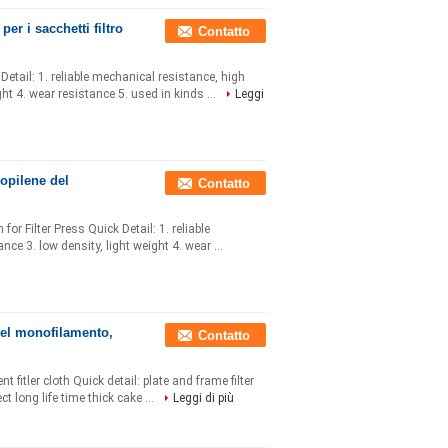
per i sacchetti filtro
Contatto
 Detail: 1. reliable mechanical resistance, high
ght 4. wear resistance 5. used in kinds ...
Leggi
ropilene del
Contatto
or Filter Press Quick Detail: 1. reliable
nce 3. low density, light weight 4. wear ...
 del monofilamento,
Contatto
nt fitler cloth Quick detail: plate and frame filter
ect long life time thick cake ...
Leggi di più