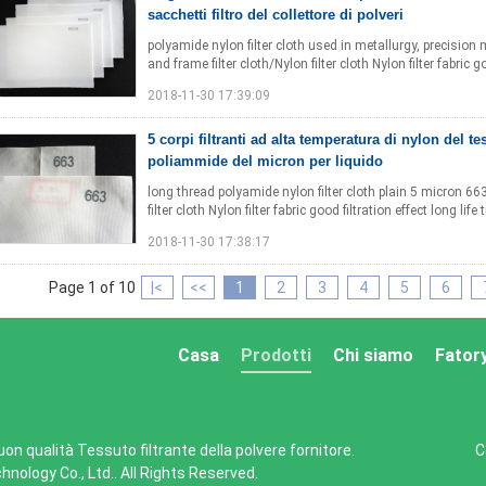
sacchetti filtro del collettore di polveri
polyamide nylon filter cloth used in metallurgy, precision
and frame filter cloth/Nylon filter cloth Nylon filter fabric go
2018-11-30 17:39:09
5 corpi filtranti ad alta temperatura di nylon del tes
poliammide del micron per liquido
long thread polyamide nylon filter cloth plain 5 micron 663 
filter cloth Nylon filter fabric good filtration effect long lif
2018-11-30 17:38:17
Page 1 of 10
|<
<<
1
2
3
4
5
6
Casa
Prodotti
Chi siamo
Fator
uon qualità Tessuto filtrante della polvere fornitore.
C
hnology Co., Ltd.. All Rights Reserved.