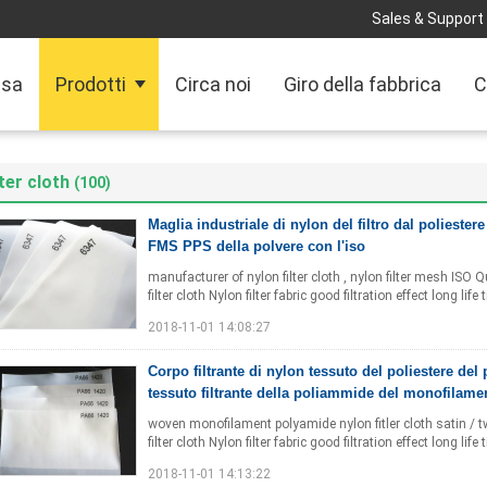
Sales & Support 
sa
Prodotti
Circa noi
Giro della fabbrica
C
lter cloth
(100)
Maglia industriale di nylon del filtro dal poliestere 
FMS PPS della polvere con l'iso
manufacturer of nylon filter cloth , nylon filter mesh ISO Qu
filter cloth Nylon filter fabric good filtration effect long life 
2018-11-01 14:08:27
Corpo filtrante di nylon tessuto del poliestere del 
tessuto filtrante della poliammide del monofilame
woven monofilament polyamide nylon fitler cloth satin / twi
filter cloth Nylon filter fabric good filtration effect long lif
2018-11-01 14:13:22