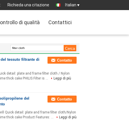
:
Richieda una citazione
Italian
ontrollo di qualità
Contattici
del tessuto filtrante di
Contatto
ick detail: plate and frame filter cloth / Nylon
time thick cake PHILIS Filter is ...
Leggi di più
polipropilene del
Contatto
nto
ll Quick detail: plate and frame filter cloth/Nylon
e time thick cake Product Features: ...
Leggi di più