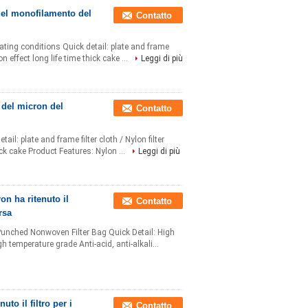
del monofilamento del
Contatto
rating conditions Quick detail: plate and frame
ion effect long life time thick cake ...
Leggi di più
e del micron del
Contatto
tail: plate and frame filter cloth / Nylon filter
hick cake Product Features: Nylon ...
Leggi di più
ron ha ritenuto il
Contatto
rsa
 Punched Nonwoven Filter Bag Quick Detail: High
gh temperature grade Anti-acid, anti-alkali...
uto il filtro per i
Contatto