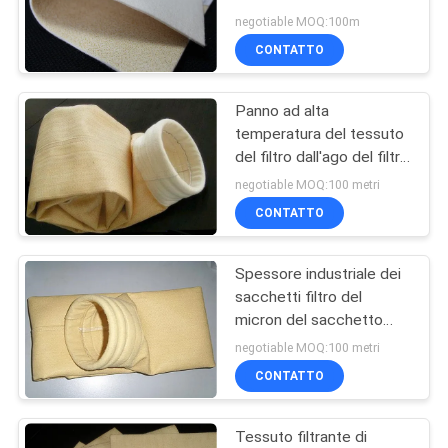
industriale del poliestere
PRIVACY
negotiable MOQ:100m
del PE
CONTATTO
POLICY
92
Sacchetto filtro
Panno ad alta
temperatura del tessuto
industriale
del filtro dall'ago del filtro
nomex/dal aramid per
negotiable MOQ:100 metri
filtrazione della polvere
CONTATTO
Spessore industriale dei
44
sacchetti filtro del
Maglia del filtro dal
micron del sacchetto
filtro del aramid del
negotiable MOQ:100 metri
micron
collettore di polveri 2mm
CONTATTO
Tessuto filtrante di