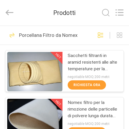
Hangzhou
Philis
Filter
Prodotti
Technology
Co.,
Ltd..
All
Rights
CASA
48
Reserved.
Porcellana Filtro da Nomex
Tessuto filtrante
PRODOTTI
della polvere
HOT
Sacchetti filtranti in
aramid resistenti alle alte
CIRCA
temperature per la
NOI
filtrazione della polvere
negotiable MOQ:200 metri
industriale ad alte
RICHIESTA ORA
temperature
23
GIRO
Panno della fibra di
HOT
Nomex filtro per la
DELLA
rimozione delle particelle
FABBRICA
vetro
di polvere lunga durata
utile alta resistenza alla
negotiable MOQ:200 metri