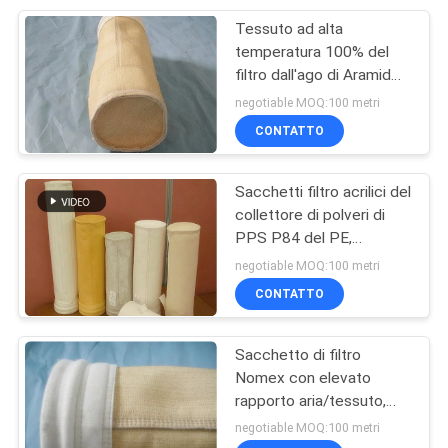
Tessuto ad alta
24
temperatura 100% del
Tessuto filtrante
filtro dall'ago di Aramid
del sacchetto filtro di
negotiable MOQ:100 metri
tessuto
Aramid del micron
CONTATTO
Sacchetti filtro acrilici del
collettore di polveri di
PPS P84 del PE,
13
resistenza chimica
negotiable MOQ:100 metri
Tessuto filtrante di
ritenuta ago del filtro da
CONTATTO
Aramid
nylon
Sacchetto di filtro
Nomex con elevato
rapporto aria/tessuto,
resistenza all'abrasione e
negotiable MOQ:100 metri
resistenza alle alte