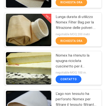
trazione
CONTROLLO
RICHIESTA ORA
DI
HOT
Lunga durata di utilizzo
QUALITÀ
57
Nomex Filter Bag per la
filtrazione delle polveri a
Tessuto filtrante del
CONTATTICI
temperatura elevata nel
negotiable MOQ:200 metri
micron
forno di fusione
RICHIESTA ORA
dell'acciaio
RICHIEDA
Nomex ha ritenuto la
UNA
spugna riciclata
CITAZIONE
cuscinetto per il
13
cuscinetto di schiuma
negotiable MOQ:100 m.
della macchina del
Accessori filtro
MAPPA
CONTATTO
trasferimento di calore
DEL
pressa
L'ago non tessuto ha
SITO
perforato Nomex per
filtrare il tessuto filtrante