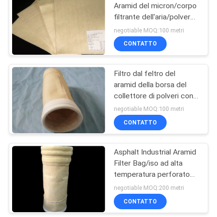
Aramid del micron/corpo
filtrante dell'aria/polvere
21
della borsa per l'iso
negotiable MOQ:100 metri
dell'industria del
Gabbia del filtro a
CONTATTO
cemento
sacco
Filtro dal feltro del
aramid della borsa del
collettore di polveri con
la membrana di PTFE per
negotiable MOQ:100 metri
asfalto
CONTATTO
16
Tessuto filtrante di
Asphalt Industrial Aramid
Filter Bag/iso ad alta
PTFE
temperatura perforato
ago di corpo filtrante del
negotiable MOQ:200 metri
tessuto filtrante
CONTATTO