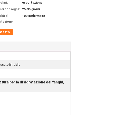
olari:
esportazione
 di consegna:
25-35 giorni
ità di
100 serie/mese
ntazione:
ntatto
o
essuto filtrabile
atura per la disidratazione dei fanghi
,