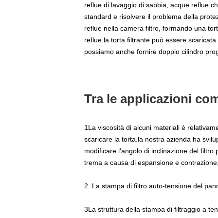
reflue di lavaggio di sabbia, acque reflue c
standard e risolvere il problema della protez
reflue nella camera filtro, formando una tor
reflue.la torta filtrante può essere scaricat
possiamo anche fornire doppio cilindro prog
Tra le applicazioni co
1La viscosità di alcuni materiali è relativam
scaricare la torta.la nostra azienda ha svilu
modificare l'angolo di inclinazione del filt
trema a causa di espansione e contrazione, i
2. La stampa di filtro auto-tensione del panno 
3La struttura della stampa di filtraggio a 