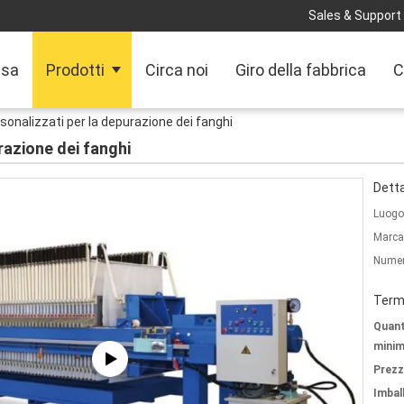
Sales & Support 
sa
Prodotti
Circa noi
Giro della fabbrica
C
rsonalizzati per la depurazione dei fanghi
razione dei fanghi
Detta
Luogo 
Marca
Numer
Termi
Quant
minim
Prezz
Imbal