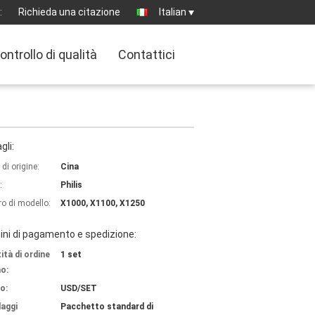
:
Richieda una citazione
Italian
ontrollo di qualità
Contattici
gli:
di origine:
Cina
:
Philis
o di modello:
X1000, X1100, X1250
ni di pagamento e spedizione:
ità di ordine
1 set
o:
o:
USD/SET
laggi
Pacchetto standard di