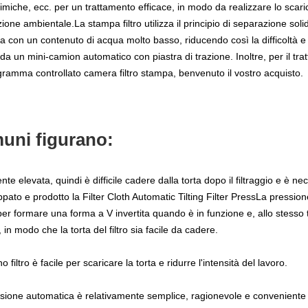
himiche, ecc. per un trattamento efficace, in modo da realizzare lo scari
ione ambientale.La stampa filtro utilizza il principio di separazione solid
ta con un contenuto di acqua molto basso, riducendo così la difficoltà e 
a da un mini-camion automatico con piastra di trazione. Inoltre, per il tr
ramma controllato camera filtro stampa, benvenuto il vostro acquisto.
muni figurano:
ente elevata, quindi è difficile cadere dalla torta dopo il filtraggio e è
ppato e prodotto la Filter Cloth Automatic Tilting Filter PressLa pression
ro per formare una forma a V invertita quando è in funzione e, allo stesso
n modo che la torta del filtro sia facile da cadere.
filtro è facile per scaricare la torta e ridurre l'intensità del lavoro.
tensione automatica è relativamente semplice, ragionevole e convenient