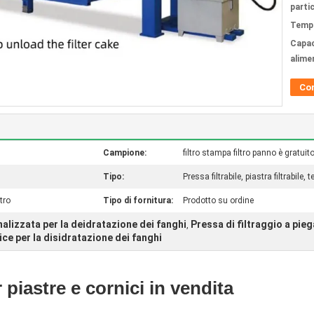
partic
Tempi
Capac
alime
Co
Campione:
filtro stampa filtro panno è gratuit
Tipo:
Pressa filtrabile, piastra filtrabile, t
tro
Tipo di fornitura:
Prodotto su ordine
nalizzata per la deidratazione dei fanghi
Pressa di filtraggio a pieg
,
ice per la disidratazione dei fanghi
r piastre e cornici in vendita