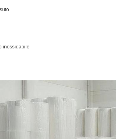
ssuto
o inossidabile