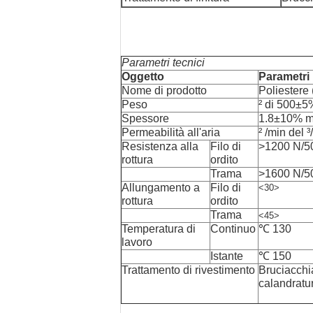
Parametri tecnici
Oggetto
Parametri
Nome di prodotto
Poliester
Peso
² di 500±5
Spessore
1.8±10% mi
Permeabilità all'aria
² /min del 
Resistenza alla
Filo di
>1200 N/
rottura
ordito
Trama
>1600 N/
Allungamento a
Filo di
<30>
rottura
ordito
Trama
<45>
Temperatura di
Continuo
℃ 130
lavoro
Istante
℃ 150
Trattamento di rivestimento
Bruciacchia
calandratu