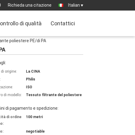
0
Richieda una citazione
Italian
ontrollo di qualità
Contattici
rante poliestere PE/di PA
 PA
gli:
di origine:
La CINA
:
Philis
icazione:
ISO
o di modello:
Tessuto filtrante del poliestere
ni di pagamento e spedizione:
ità di ordine
100 metri
o:
o:
negotiable