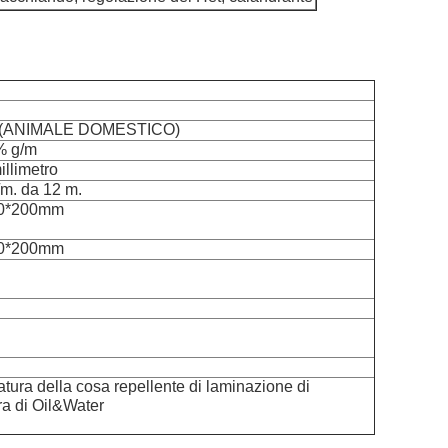
e (ANIMALE DOMESTICO)
% g/m
llimetro
³/m. da 12 m.
50*200mm
50*200mm
tura della cosa repellente di laminazione di
ra di Oil&Water