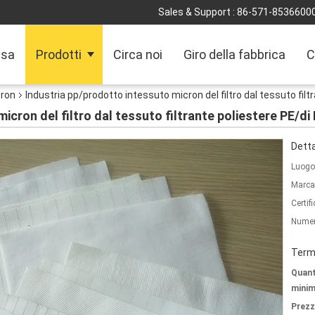
Sales & Support :
86-571-8536600
sa
Prodotti
Circa noi
Giro della fabbrica
C
cron
Industria pp/prodotto intessuto micron del filtro dal tessuto filt
icron del filtro dal tessuto filtrante poliestere PE/di
Detta
Luogo 
Marca
Certif
Numer
Termi
Quant
minim
Prezz