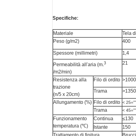
Specifiche:
Materiale
Tela d
Peso (g/m2)
400
Spessore (millimetri)
1,4
21
3
Permeabilità all'aria (m.
/m2/min)
Resistenza alla
Filo di ordito
>1000
trazione
Trama
>1350
(n/5 x 20cm)
Allungamento (%)
Filo di ordito
< 25="
Trama
< 45="
Funzionamento
Continua
≤130
temperatura (℃)
Istante
150
Trattamento di finitura
Brucci