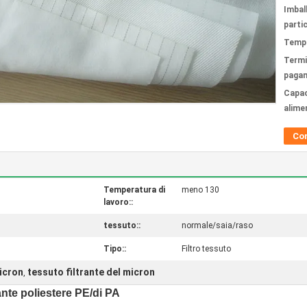
Imbal
partic
Tempi
Termi
paga
Capac
alime
Co
Temperatura di
meno 130
lavoro::
tessuto::
normale/saia/raso
Tipo::
Filtro tessuto
micron
tessuto filtrante del micron
,
rante poliestere PE/di PA