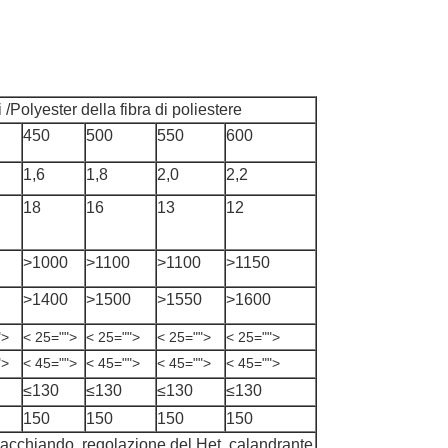
i /Polyester della fibra di poliestere
450
500
550
600
1,6
1,8
2,0
2,2
18
16
13
12
>1000
>1100
>1100
>1150
>1400
>1500
>1550
>1600
">
< 25="">
< 25="">
< 25="">
< 25="">
">
< 45="">
< 45="">
< 45="">
< 45="">
≤130
≤130
≤130
≤130
150
150
150
150
acchiando, regolazione del Het, calandrante