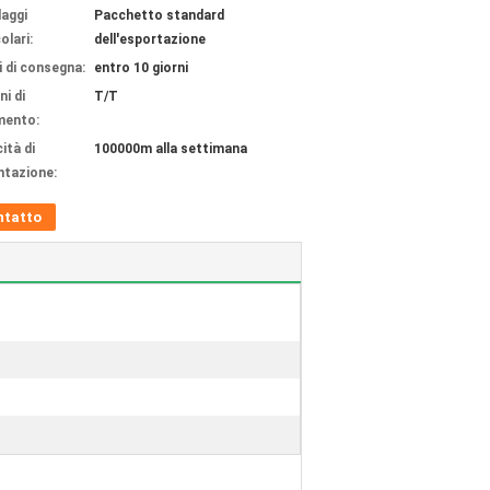
laggi
Pacchetto standard
olari:
dell'esportazione
 di consegna:
entro 10 giorni
ni di
T/T
mento:
ità di
100000m alla settimana
ntazione:
ntatto