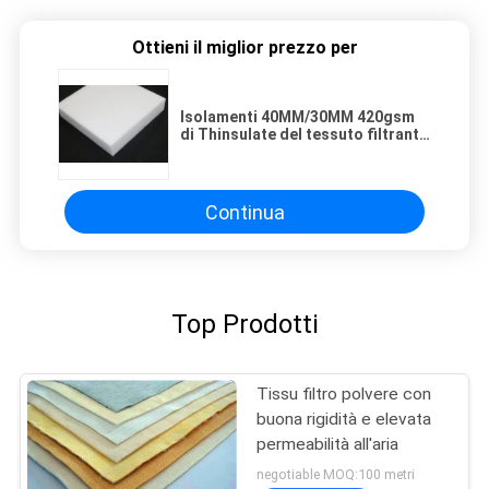
Ottieni il miglior prezzo per
Isolamenti 40MM/30MM 420gsm
di Thinsulate del tessuto filtrante
della polvere dell'ovatta del
poliestere per il letto o il cuscino
Continua
Top Prodotti
Tissu filtro polvere con
buona rigidità e elevata
permeabilità all'aria
negotiable MOQ:100 metri