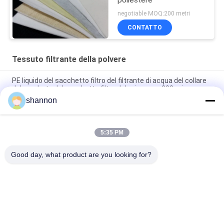
negotiable MOQ:200 metri
CONTATTO
Tessuto filtrante della polvere
PE liquido del sacchetto filtro del filtrante di acqua del collare
del quadrato del sacchetto filtro del micron pp 200 micron
shannon
Sacchetto filtro ad alta temperatura borsa d'altezza del
tessuto della silice da 1000 gradi
5:35 PM
Riscaldi il tessuto filtrante della polvere dell'industria dell'aria
di Reisistant per la fabbrica del cemento
Good day, what product are you looking for?
Categorie popolari
Tutti
Tessuto Filtrante 
Panno Della Fibra Di 
Della Polvere
Vetro