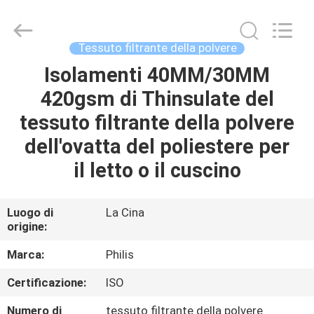
Hangzhou
Philis
Filter
Technology
Co.,
Tessuto filtrante della polvere
Ltd..
All
Rights
Isolamenti 40MM/30MM
CASA
Reserved.
420gsm di Thinsulate del
PRODOTTI
tessuto filtrante della polvere
dell'ovatta del poliestere per
CIRCA
il letto o il cuscino
NOI
Luogo di
La Cina
origine:
GIRO
DELLA
Marca:
Philis
FABBRICA
Certificazione:
ISO
Numero di
tessuto filtrante della polvere