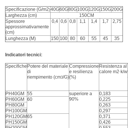
Specificazione (G/m2
40G
60G
80G
100G
120G
150G
200G
)
Larghezza (cm)
150CM
Spessore
0,4
0,6
0,8
1,1
1,4
1,7
2,75
approssimativamente
(cm)
Lunghezza (M)
150
100
80
60
55
45
35
Indicatori tecnici:
Specifiche
Potere del materiale
Compressione
Resistenza al
di
e resilienza
calore m2·k/w
riempimento (cm
/G)
(%)
3
PH40GM
55
superiore a
0,183
90%
PH60GM
60
0,225
PH80GM
0,263
PH100GM
0,297
PH120GM
65
0,371
PH150GM
0,426
PH200GM
0,553