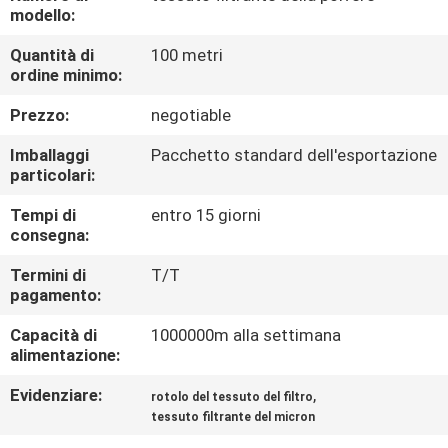
CONTROLLO
modello:
DI
Quantità di
100 metri
ordine minimo:
QUALITÀ
Prezzo:
negotiable
CONTATTICI
Imballaggi
Pacchetto standard dell'esportazione
particolari:
RICHIEDA
Tempi di
entro 15 giorni
consegna:
UNA
CITAZIONE
Termini di
T/T
pagamento:
Capacità di
1000000m alla settimana
MAPPA
alimentazione:
DEL
Evidenziare:
,
rotolo del tessuto del filtro
SITO
tessuto filtrante del micron