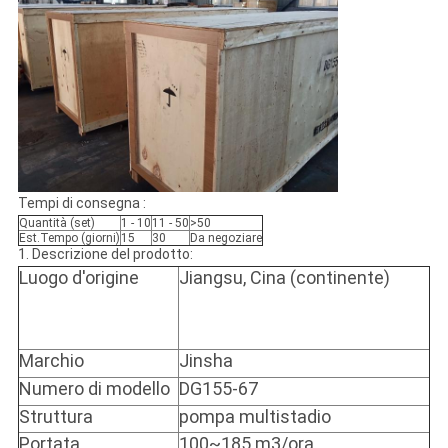
Tempi di consegna :
Quantità (set)
1 - 10
11 - 50
>50
Est.Tempo (giorni)
15
30
Da negoziare
1. Descrizione del prodotto:
Luogo d'origine
Jiangsu, Cina (continente)
Marchio
Jinsha
Numero di modello
DG155-67
Struttura
pompa multistadio
Portata
100~185 m3/ora