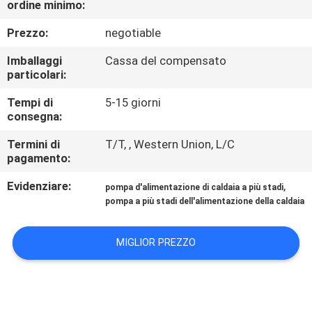
ordine minimo:
CONTROLLO
DI
Prezzo:
negotiable
QUALITÀ
Imballaggi
Cassa del compensato
particolari:
CONTATTICI
Tempi di
5-15 giorni
consegna:
RICHIEDA
Termini di
T/T, , Western Union, L/C
pagamento:
UNA
Evidenziare:
,
pompa d'alimentazione di caldaia a più stadi
CITAZIONE
pompa a più stadi dell'alimentazione della caldaia
MAPPA
MIGLIOR PREZZO
DEL
SITO