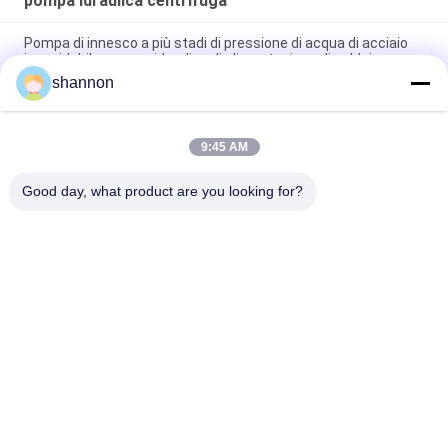
pompa idraulica centrifuga
Pompa di innesco a più stadi di pressione di acqua di acciaio
inossidabile, pompa idraulica di alimentazione di caldaia
shannon
Pompa d'alimentazione di caldaia portatile verticale della
pompa di estinzione di incendio in centrale elettrica termica
9:45 AM
Pompa idraulica centrifuga ripetitore a più stadi del RO del
micro con 12 mesi di Warratntly
Good day, what product are you looking for?
Categorie popolari
Tutti
Tessuto Filtrante 
Panno Della Fibra Di 
Della Polvere
Vetro
Tessuto Filtrante 
Accessori Filtro 
Del Micron
Pressa
Sacchetto Filtro 
Maglia Del Filtro Dal 
Industriale
Micron