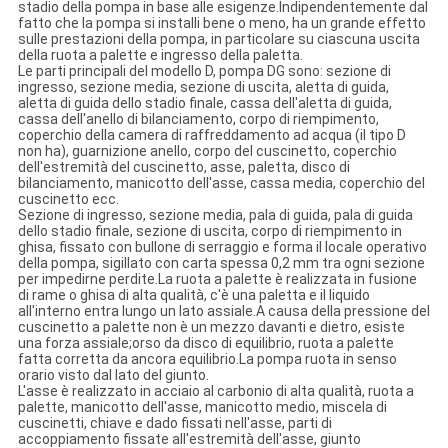
stadio della pompa in base alle esigenze.Indipendentemente dal
fatto che la pompa si installi bene o meno, ha un grande effetto
sulle prestazioni della pompa, in particolare su ciascuna uscita
della ruota a palette e ingresso della paletta.
Le parti principali del modello D, pompa DG sono: sezione di
ingresso, sezione media, sezione di uscita, aletta di guida,
aletta di guida dello stadio finale, cassa dell'aletta di guida,
cassa dell'anello di bilanciamento, corpo di riempimento,
coperchio della camera di raffreddamento ad acqua (il tipo D
non ha), guarnizione anello, corpo del cuscinetto, coperchio
dell'estremità del cuscinetto, asse, paletta, disco di
bilanciamento, manicotto dell'asse, cassa media, coperchio del
cuscinetto ecc.
Sezione di ingresso, sezione media, pala di guida, pala di guida
dello stadio finale, sezione di uscita, corpo di riempimento in
ghisa, fissato con bullone di serraggio e forma il locale operativo
della pompa, sigillato con carta spessa 0,2 mm tra ogni sezione
per impedirne perdite.La ruota a palette è realizzata in fusione
di rame o ghisa di alta qualità, c'è una paletta e il liquido
all'interno entra lungo un lato assiale.A causa della pressione del
cuscinetto a palette non è un mezzo davanti e dietro, esiste
una forza assiale;orso da disco di equilibrio, ruota a palette
fatta corretta da ancora equilibrio.La pompa ruota in senso
orario visto dal lato del giunto.
L'asse è realizzato in acciaio al carbonio di alta qualità, ruota a
palette, manicotto dell'asse, manicotto medio, miscela di
cuscinetti, chiave e dado fissati nell'asse, parti di
accoppiamento fissate all'estremità dell'asse, giunto