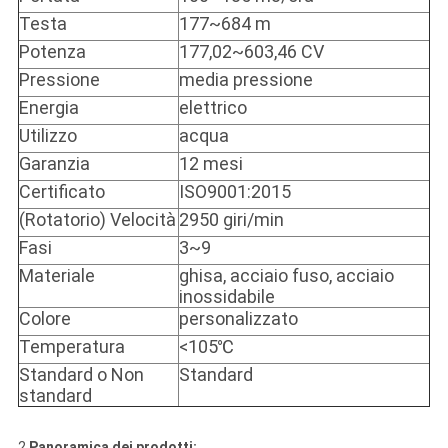
Testa
177~684 m
Potenza
177,02~603,46 CV
Pressione
media pressione
Energia
elettrico
Utilizzo
acqua
Garanzia
12 mesi
Certificato
ISO9001:2015
(Rotatorio) Velocità
2950 giri/min
Fasi
3~9
Materiale
ghisa, acciaio fuso, acciaio
inossidabile
Colore
personalizzato
Temperatura
<105℃
Standard o Non
Standard
standard
2.
Panoramica dei prodotti: