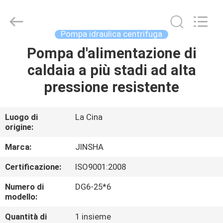
Hangzhou
Philis
Filter
Technology
Co.,
Pompa idraulica centrifuga
Ltd..
All
Rights
Pompa d'alimentazione di
CASA
Reserved.
caldaia a più stadi ad alta
PRODOTTI
pressione resistente
CIRCA
Luogo di
La Cina
origine:
NOI
Marca:
JINSHA
GIRO
Certificazione:
ISO9001:2008
DELLA
Numero di
DG6-25*6
FABBRICA
modello:
Quantità di
1 insieme