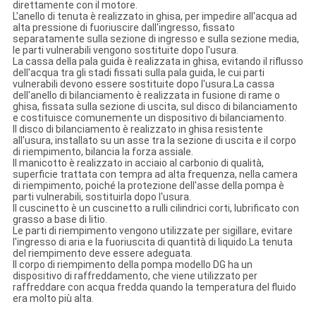
direttamente con il motore.
L'anello di tenuta è realizzato in ghisa, per impedire all'acqua ad
alta pressione di fuoriuscire dall'ingresso, fissato
separatamente sulla sezione di ingresso e sulla sezione media,
le parti vulnerabili vengono sostituite dopo l'usura.
La cassa della pala guida è realizzata in ghisa, evitando il riflusso
dell'acqua tra gli stadi fissati sulla pala guida, le cui parti
vulnerabili devono essere sostituite dopo l'usura.La cassa
dell'anello di bilanciamento è realizzata in fusione di rame o
ghisa, fissata sulla sezione di uscita, sul disco di bilanciamento
e costituisce comunemente un dispositivo di bilanciamento.
Il disco di bilanciamento è realizzato in ghisa resistente
all'usura, installato su un asse tra la sezione di uscita e il corpo
di riempimento, bilancia la forza assiale.
Il manicotto è realizzato in acciaio al carbonio di qualità,
superficie trattata con tempra ad alta frequenza, nella camera
di riempimento, poiché la protezione dell'asse della pompa è
parti vulnerabili, sostituirla dopo l'usura.
Il cuscinetto è un cuscinetto a rulli cilindrici corti, lubrificato con
grasso a base di litio.
Le parti di riempimento vengono utilizzate per sigillare, evitare
l'ingresso di aria e la fuoriuscita di quantità di liquido.La tenuta
del riempimento deve essere adeguata.
Il corpo di riempimento della pompa modello DG ha un
dispositivo di raffreddamento, che viene utilizzato per
raffreddare con acqua fredda quando la temperatura del fluido
era molto più alta.