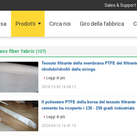
Sales & Support 
sa
Prodotti
Circa noi
Giro della fabbrica
C
ass fiber fabric
(107)
Tessuto filtrante della membrana PTFE del filtrante 
idrofobi/idrofili dalla siringa
Leggi di più
2018-10-30 16:08:12
Il poliestere PTFE della borsa del tessuto filtrante 
cemento ha ricoperto i 130 - 150 gradi industriale
Leggi di più
2020-04-16 16:41:15