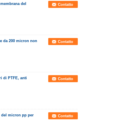
la membrana del
Contatto
ere da 200 micron non
Contatto
ri di PTFE, anti
Contatto
e del micron pp per
Contatto